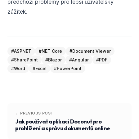
předchozí problémy pro lepší uživatelský
zážitek.
#
ASPNET
#
NET Core
#
Document Viewer
#
SharePoint
#
Blazor
#
Angular
#
PDF
#
Word
#
Excel
#
PowerPoint
← PREVIOUS POST
Jak používat aplikaci Doconut pro
prohlížení a správu dokumentů online