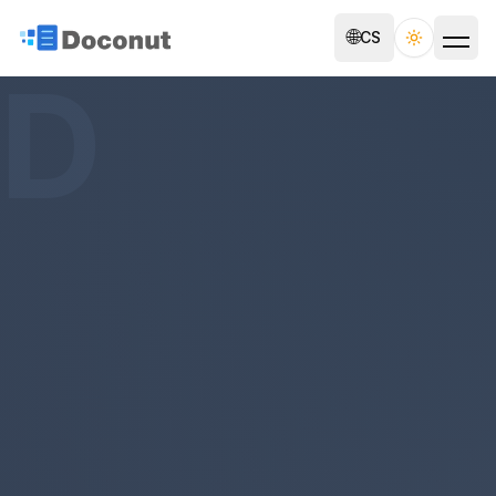
🌐
CS
Toggle th
D