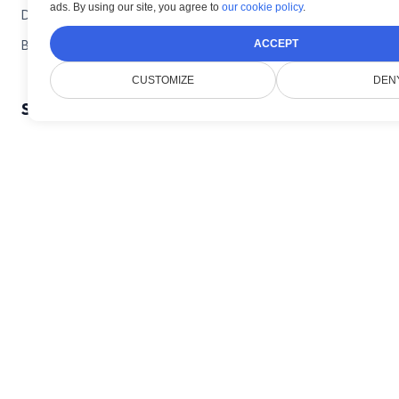
ads. By using our site, you agree to
our cookie policy
.
Dokumentace
Blog
ACCEPT
CUSTOMIZE
DEN
Společnost
Kontaktujte podporu Doconut
Zásady ochrany osobních údajů
Často kladené otázky
© Smallize 2024 -
2026
.
Všechna práva vyhrazena.
Doconut.com