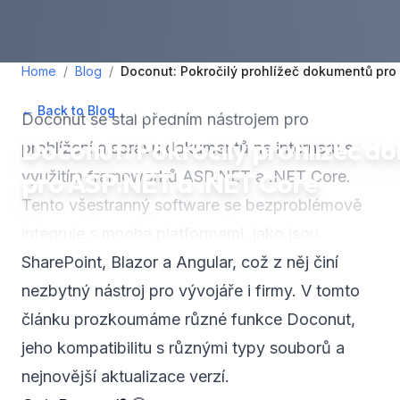
Home
/
Blog
/
Doconut: Pokročilý prohlížeč dokumentů pro
← Back to Blog
•
July 15, 2024
•
4
min read
Doconut se stal předním nástrojem pro
Doconut: Pokročilý prohlížeč d
prohlížení a správu dokumentů na internetu s
pro ASP.NET a .NET Core
využitím frameworků ASP.NET a .NET Core.
Tento všestranný software se bezproblémově
integruje s mnoha platformami, jako jsou
SharePoint, Blazor a Angular, což z něj činí
nezbytný nástroj pro vývojáře i firmy. V tomto
článku prozkoumáme různé funkce Doconut,
jeho kompatibilitu s různými typy souborů a
nejnovější aktualizace verzí.