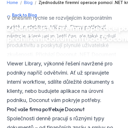
Home
/
Blog
/
Zjednodušte firemní operace pomocí .NET k
← Back to Blog
•
December 20, 2024
•
4
min read
V dnešním rychle se rozvíjejícím korporátním
Zjednodušte firemní operace p
světě je efektivita klíčová. Firmy potřebují
prohlížení dokumentů od Docon
nástroje, které nejen šetří čas, ale také zvyšují
produktivitu a poskytují plynulé uživatelské
zkušenosti. Přichází Doconut .NET Document
Viewer Library, výkonné řešení navržené pro
podniky napříč odvětvími. Ať už spravujete
interní workflow, sdílíte důležité dokumenty s
klienty, nebo budujete aplikace na úrovni
podniku, Doconut vám pokryje potřeby.
Proč vaše firma potřebuje Doconut
Společnosti denně pracují s různými typy
dokumentů – od finančních zpráv a smluv po