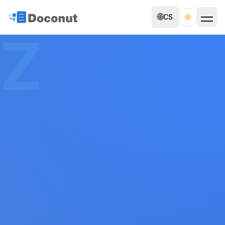
🌐
CS
Toggle th
Z