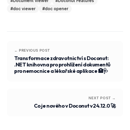
#
Document viewer
#
Doconut Features
#
doc viewer
#
doc opener
← PREVIOUS POST
Transformace zdravotnictví s Doconut:
.NET knihovna pro prohlížení dokumentů
pro nemocnice a lékařské aplikace 🏥🩺
NEXT POST →
Co je nového v Doconut v24.12.0 🚀