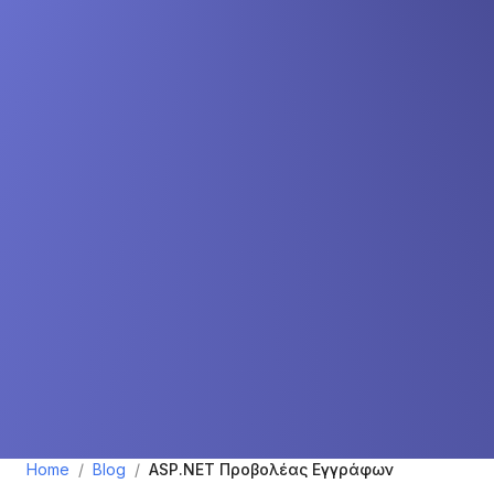
Home
/
Blog
/
ASP.NET Προβολέας Εγγράφων