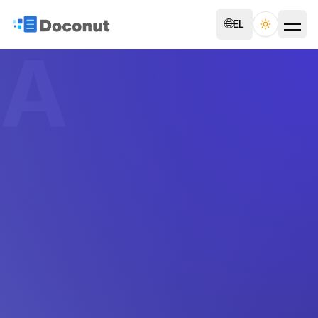
🌐
EL
Toggle th
A