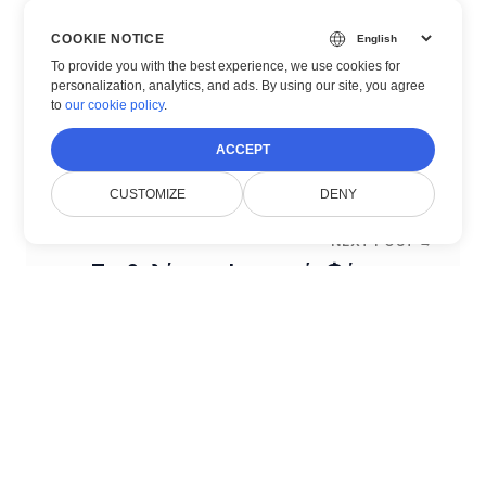
COOKIE NOTICE
To provide you with the best experience, we use cookies for
personalization, analytics, and ads. By using our site, you agree
to
our cookie policy
.
← PREVIOUS POST
Καλώς ήρθατε στο Blog του Doconut
ACCEPT
CUSTOMIZE
DENY
NEXT POST →
Προβολέας με Ισορροπία Φόρτου και
Κλιμακωσιμότητα