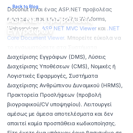
← Back to Blog
•
August 2, 2023
•
1
min read
Doconut είναι ένας ASP.NET προβολέας
ASP.NET Προβολέας
εγγράφων που υποστηρίζει Webforms,
Εγγράφων
Webservices,
ASP.NET MVC Viewer
και
.NET
Core Document Viewer
. Μπορείτε εύκολα να
το ενσωματώσετε στα Συστήματα
Διαχείρισης Εγγράφων (DMS), Λύσεις
Διαχείρισης Υποθέσεων (CMS), Νομικές ή
Λογιστικές Εφαρμογές, Συστήματα
Διαχείρισης Ανθρώπινου Δυναμικού (HRMS),
Πρακτορεία Προσλήψεων (προβολή
βιογραφικού/CV υποψηφίου). Λειτουργεί
αμέσως με άμεσα αποτελέσματα και δεν
απαιτεί καμία προσπάθεια κωδικοποίησης.
Είτε έχετε ένα υπάρχον έργο βασισμένο σε