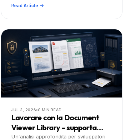
OCR ricercabile all'interno di
Read Article
un'applicazione web .NET. Esplora
passaggi pratici, best practice e scenari
reali per sviluppatori aziendali.
JUL 3, 2026
•
8
MIN READ
Lavorare con la Document
Viewer Library – supporta
formati PDF, Office e CAD
Un'analisi approfondita per sviluppatori