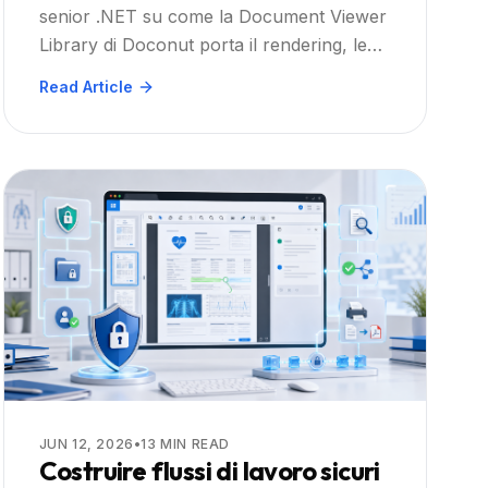
senior .NET su come la Document Viewer
con annotazioni integrate,
Library di Doconut porta il rendering, le
ricerca e stampa: Guida
annotazioni, la ricerca e la stampa di PDF,
Read Article
Pratica
Office e CAD nelle applicazioni web
aziendali.
JUN 12, 2026
•
13
MIN READ
Costruire flussi di lavoro sicuri