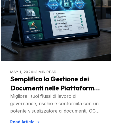
MAY 1, 2026
•
3
MIN READ
Semplifica la Gestione dei
Documenti nelle Piattaforme
GRC con Doconut
Migliora i tuoi flussi di lavoro di
governance, rischio e conformità con un
potente visualizzatore di documenti, OCR
e motore di annotazione progettati per le
Read Article
piattaforme moderne.