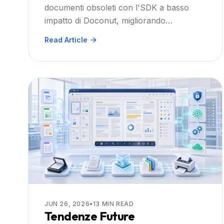
documenti obsoleti con l'SDK a basso
impatto
impatto di Doconut, migliorando
prestazioni, accessibilità e sicurezza per le
Read Article
applicazioni aziendali basate su .NET.
JUN 26, 2026
•
13
MIN READ
Tendenze Future