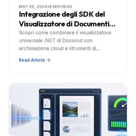
MAY 29, 2026
•
8
MIN READ
Integrazione degli SDK del
Visualizzatore di Documenti
con Archiviazione Cloud e
Scopri come combinare il visualizzatore
universale .NET di Doconut con
Piattaforme di Collaborazione
archiviazione cloud e strumenti di
collaborazione per offrire esperienze
Read Article
documentali ricercabili, annotabili e sicure
su larga scala.