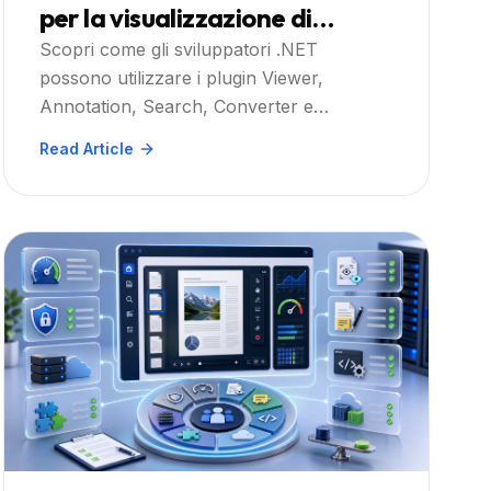
per la visualizzazione di
documenti medici in .NET con
Scopri come gli sviluppatori .NET
possono utilizzare i plugin Viewer,
Doconut
Annotation, Search, Converter e
Controlled Printing di Doconut per creare
Read Article
flussi di lavoro controllati per la
visualizzazione di documenti medici.