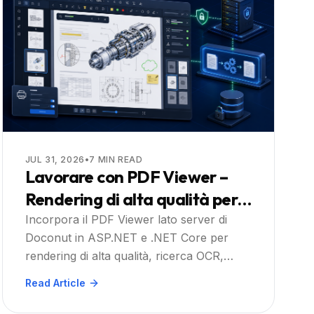
JUL 31, 2026
•
7
MIN READ
Lavorare con PDF Viewer –
Rendering di alta qualità per
file PDF in app ASP.NET e
Incorpora il PDF Viewer lato server di
Doconut in ASP.NET e .NET Core per
.NET Core con ricerca
rendering di alta qualità, ricerca OCR,
completa e interazione: Una
annotazione e stampa – avvia la tua prova
Read Article
guida pratica
gratuita.