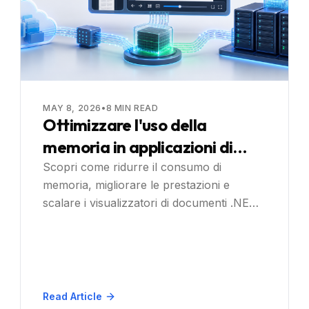
MAY 8, 2026
•
8
MIN READ
Ottimizzare l'uso della
memoria in applicazioni di
visualizzazione di documenti
Scopri come ridurre il consumo di
memoria, migliorare le prestazioni e
su larga scala
scalare i visualizzatori di documenti .NET
con l'elaborazione lato server di Doconut,
il caricamento lazy e plugin efficienti per
annotazione/OCR.
Read Article