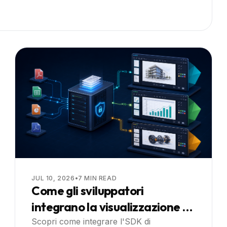
JUL 10, 2026
•
7
MIN READ
Come gli sviluppatori
integrano la visualizzazione di
PDF, Office e CAD in app Web
Scopri come integrare l'SDK di