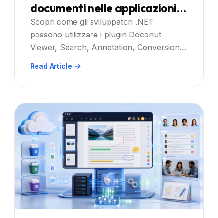
documenti nelle applicazioni
.NET con Doconut
Scopri come gli sviluppatori .NET
possono utilizzare i plugin Doconut
Viewer, Search, Annotation, Conversion e
Controlled Printing per creare flussi di
Read Article
lavoro di automazione dei documenti più
efficienti.