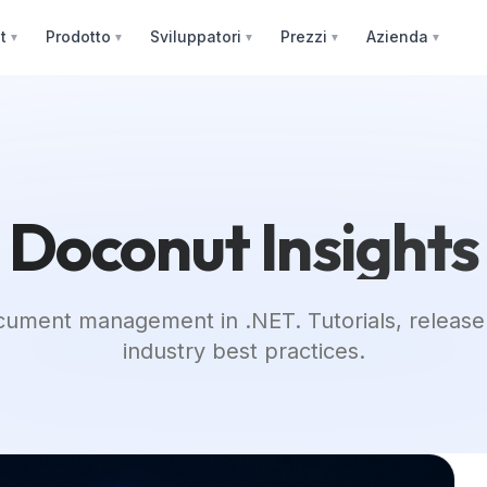
t
Prodotto
Sviluppatori
Prezzi
Azienda
▼
▼
▼
▼
▼
Doconut Insights
ument management in .NET. Tutorials, release
industry best practices.