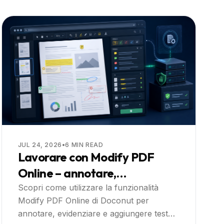
JUL 24, 2026
•
6
MIN READ
Lavorare con Modify PDF
Online – annotare,
evidenziare e rendere i PDF
Scopri come utilizzare la funzionalità
Modify PDF Online di Doconut per
ricercabili direttamente
annotare, evidenziare e aggiungere testo
nell'app web: Guida Pratica