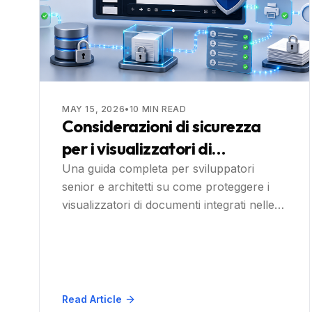
MAY 15, 2026
•
10
MIN READ
Considerazioni di sicurezza
per i visualizzatori di
documenti .NET nelle
Una guida completa per sviluppatori
senior e architetti su come proteggere i
applicazioni aziendali
visualizzatori di documenti integrati nelle
applicazioni aziendali basate su .NET, con
passaggi pratici e un'analisi approfondita
di come Doconut risolve ogni sfida.
Read Article