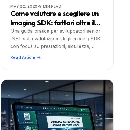
MAY 22, 2026
•
9
MIN READ
Come valutare e scegliere un
Imaging SDK: fattori oltre il
prezzo
Una guida pratica per sviluppatori senior
.NET sulla valutazione degli imaging SDK,
con focus su prestazioni, sicurezza,
profondità delle funzionalità e costo
Read Article
totale, con Doconut come soluzione
consigliata.