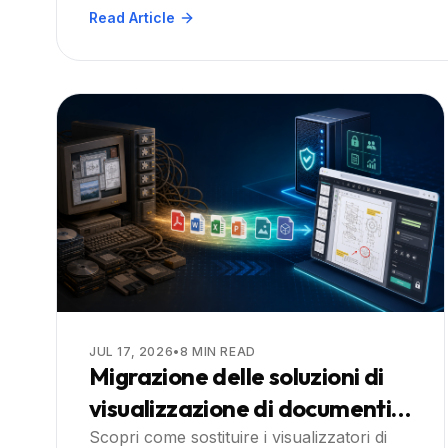
Read Article
JUL 17, 2026
•
8
MIN READ
Migrazione delle soluzioni di
visualizzazione di documenti
legacy a SDK moderni a basso
Scopri come sostituire i visualizzatori di