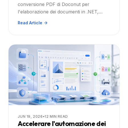
conversione PDF di Doconut per
.NET, React, Angular o Vue per
l'elaborazione dei documenti in .NET,
aumentare la facilità d'uso e
React, Angular e Vue. Guida passo‑passo,
Read Article
l'efficienza: Passo dopo passo
consigli sulla sicurezza e best practice.
JUN 19, 2026
•
12
MIN READ
Accelerare l'automazione dei