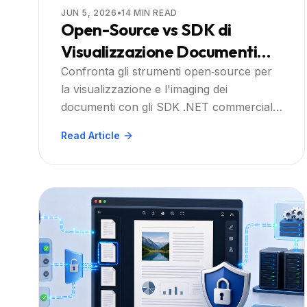
JUN 5, 2026
•
14
MIN READ
Open-Source vs SDK di
Visualizzazione Documenti
.NET Commerciali: Cosa
Confronta gli strumenti open‑source per
la visualizzazione e l'imaging dei
Dovrebbero Considerare gli
documenti con gli SDK .NET commerciali,
Sviluppatori
e scopri quando Doconut Viewer può
Read Article
aiutare a ridurre la complessità di
integrazione.