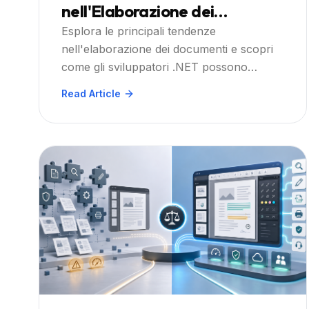
nell'Elaborazione dei
Documenti e Cosa Significano
Esplora le principali tendenze
nell'elaborazione dei documenti e scopri
per gli Sviluppatori .NET
come gli sviluppatori .NET possono
preparare le applicazioni con i plugin
Read Article
Doconut Viewer, Search, Annotation,
Converter e Controlled Printing.