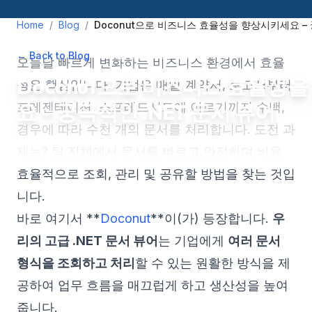
Home
/
Blog
/
Doconut으로 비즈니스 효율성을 향상시키세요 – 
← Back to Blog
•
March 28, 2025
•
2
min read
오늘날 빠르게 변화하는 비즈니스 환경에서 효율
Doconut으로 비즈니스 효율성
성은 핵심입니다. 기업은 매일 계약서, 보고서부터
요 – 궁극적인 .NET 문서 뷰어
프레젠테이션, 스프레드시트에 이르기까지 수백,
경우에 따라 수천 개의 문서를 처리합니다. 도전 과
제는? 팀 전체에서 문서를 빠르고 안전하며 비용
효율적으로 조회, 관리 및 공유할 방법을 찾는 것입
니다.
바로 여기서 **
Doconut
**이(가) 등장합니다.
우
리의 고급 .NET 문서 뷰어
는 기업에게
여러 문서
형식을 조회하고 처리
할 수 있는 원활한 방식을 제
공하여 업무 흐름을 매끄럽게 하고 생산성을 높여
줍니다.