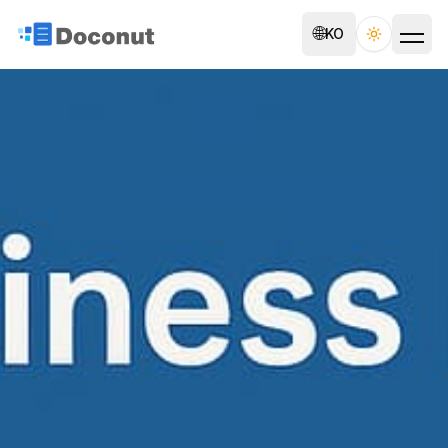
🌐
KO
Toggle th