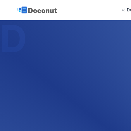
더 D
D