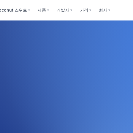
oconut 스위트
제품
개발자
가격
회사
▼
▼
▼
▼
▼