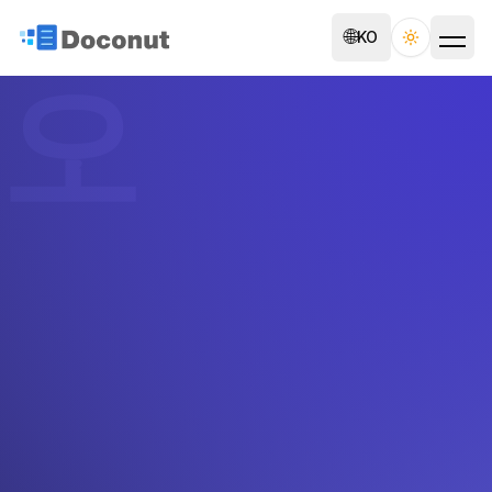
🌐
KO
Toggle th
오