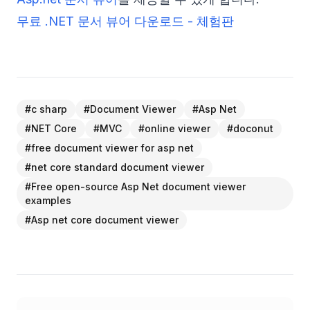
무료 .NET 문서 뷰어 다운로드 - 체험판
#
c sharp
#
Document Viewer
#
Asp Net
#
NET Core
#
MVC
#
online viewer
#
doconut
#
free document viewer for asp net
#
net core standard document viewer
#
Free open-source Asp Net document viewer
examples
#
Asp net core document viewer