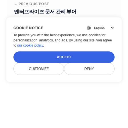
← PREVIOUS POST
엔터프라이즈 문서 관리 뷰어
COOKIE NOTICE
To provide you with the best experience, we use cookies for
NEXT POST →
personalization, analytics, and ads. By using our site, you agree
Microsoft Office 문서 뷰어 Asp.Net
to
our cookie policy
.
ACCEPT
CUSTOMIZE
DENY