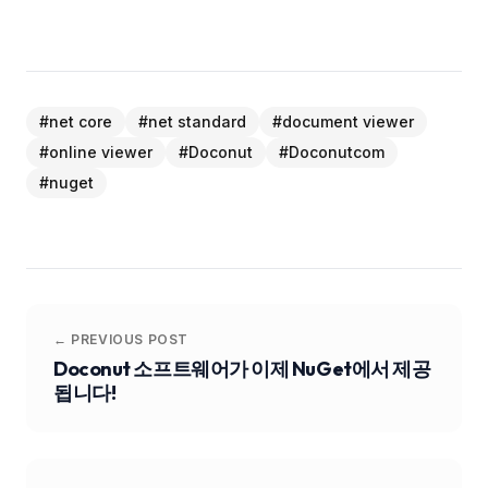
#
net core
#
net standard
#
document viewer
#
online viewer
#
Doconut
#
Doconutcom
#
nuget
← PREVIOUS POST
Doconut 소프트웨어가 이제 NuGet에서 제공
됩니다!