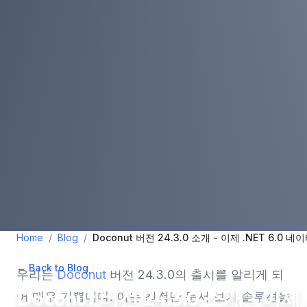
Home
/
Blog
/
Doconut 버전 24.3.0 소개 - 이제 .NET 6.0 
← Back to Blog
•
March 15, 2024
•
2
min read
우리는
Doconut
버전 24.3.0의 출시를 알리게 되
Doconut 버전 24.3.0 소개 - 이제 
어 매우 기쁩니다. 이는 최첨단 문서 보기 솔루션을