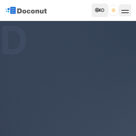
🌐
KO
Toggle th
D