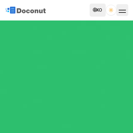
🌐
KO
Toggle th