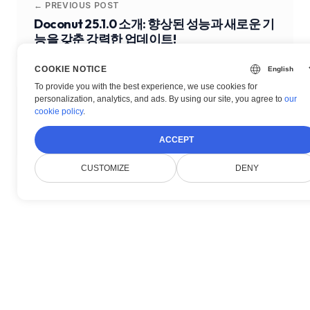
← PREVIOUS POST
Doconut 25.1.0 소개: 향상된 성능과 새로운 기
능을 갖춘 강력한 업데이트!
COOKIE NOTICE
To provide you with the best experience, we use cookies for
personalization, analytics, and ads. By using our site, you agree to
our
NEXT POST →
cookie policy
.
궁극적인 .NET 문서 뷰어 – Word, ODT 등 열
기
ACCEPT
CUSTOMIZE
DENY