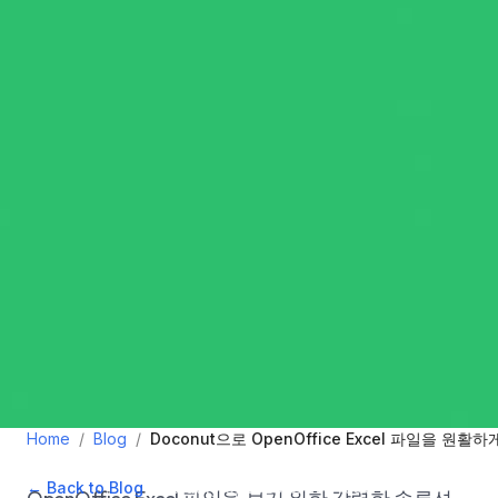
Home
/
Blog
/
Doconut으로 OpenOffice Excel 파일을 원활
← Back to Blog
•
February 8, 2025
•
2
min read