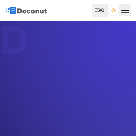
🌐
KO
Toggle th
D