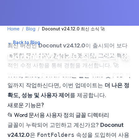
Home
/
Blog
/
Doconut v24.12.0 최신 소식 🚀
← Back to Blog
•
January 3, 2025
•
2
min read
최신 버전인
Doconut v24.12.0
이 출시되어 보다
Doconut v24.12.0 최신 소식 🚀
똑똑한 문서 처리, 향상된 포맷 지원, 그리고 핵심
적인 수정 사항을 통해 경험을 개선합니다. 🚀
Word, Excel, PowerPoint는 물론 Visio 및 PSD 파
일까지 작업하신다면, 이번 업데이트는
더 나은 정
확도, 성능 및 사용자 제어
를 제공합니다.
새로운 기능은?
📂 Word 문서용 사용자 정의 글꼴 디렉터리
글꼴이 누락되어 고민하고 계신가요?
Doconut
v24.12.0
은
FontFolders
속성을 도입하여 사용