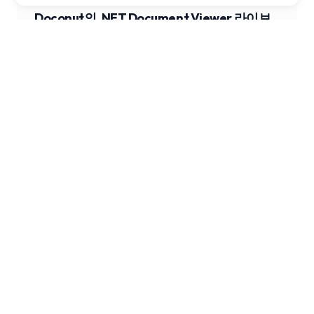
Doconut의 .NET Document Viewer 라이브
러리로 비즈니스 운영을 간소화하세요 📄🚀
NEXT POST →
Doconut을 사용하여 원활한 이메일 관리를 구
현하세요: MSG 및 EML 파일 보기 간편하게