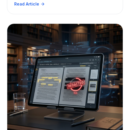
högprecisions‑samarbetsvisning i vilken
Read Article
webbläsare som helst. Utforska de
strategiska fördelarna för arkitekter,
ingenjörer och byggteam.