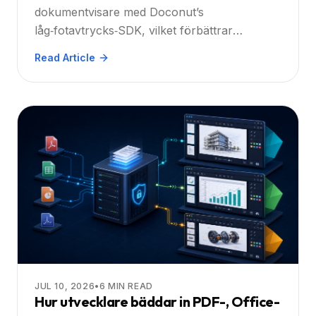
dokumentvisare med Doconut’s
låg‑fotavtrycks‑SDK, vilket förbättrar
prestanda, tillgänglighet och säkerhet för
Read Article
.NET‑baserade företagsapplikationer.
JUL 10, 2026
•
6
MIN READ
Hur utvecklare bäddar in PDF-, Office-