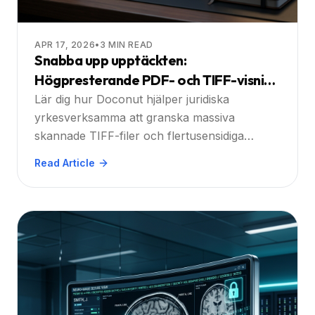
APR 17, 2026
•
3
MIN READ
Snabba upp upptäckten:
Högpresterande PDF- och TIFF-visning
för moderna advokatbyråer
Lär dig hur Doconut hjälper juridiska
yrkesverksamma att granska massiva
skannade TIFF-filer och flertusensidiga
PDF:er på millisekunder. Upptäck kraften i
Read Article
streaming, integrerad OCR och säker, fotofri
dokumentgranskning.