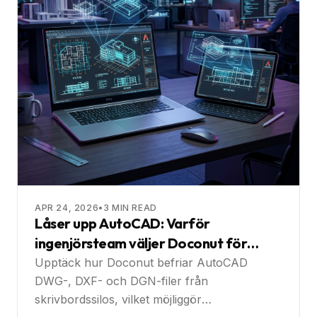
APR 24, 2026
•
3
MIN READ
Låser upp AutoCAD: Varför
ingenjörsteam väljer Doconut för
webb‑baserat samarbete
Upptäck hur Doconut befriar AutoCAD
DWG-, DXF- och DGN-filer från
skrivbordssilos, vilket möjliggör