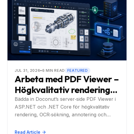
JUL 31, 2026
•
6
MIN READ
FEATURED
Arbeta med PDF Viewer –
Högkvalitativ rendering
för PDF-filer i ASP.NET-
Bädda in Doconut’s server‑side PDF Viewer i
ASP.NET och .NET Core för högkvalitativ
och .NET Core-appar med
rendering, OCR‑sökning, annotering och
fullständig sökning och
utskrift – starta din gratis provperiod.
interaktion: En praktisk
Read Article