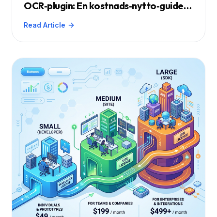
OCR‑plugin: En kostnads‑nytto‑guide
för teknikledare
Read Article