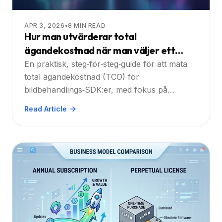
APR 3, 2026
•
8
MIN READ
Hur man utvärderar total
ägandekostnad när man väljer ett
bildbehandlings‑SDK
En praktisk, steg‑för‑steg‑guide för att mäta
total ägandekostnad (TCO) för
bildbehandlings‑SDK:er, med fokus på
licenser, integration, prestanda, support och
Read Article
dolda kostnader. Lär dig hur
plattformsoberoende, OCR, annotering och
API‑aspekter formar ditt beslut.