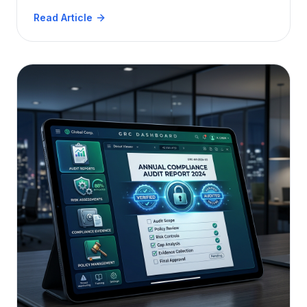
server‑sidoprocessering, lazy loading och
Read Article
effektiva annoterings-/OCR‑plugins.