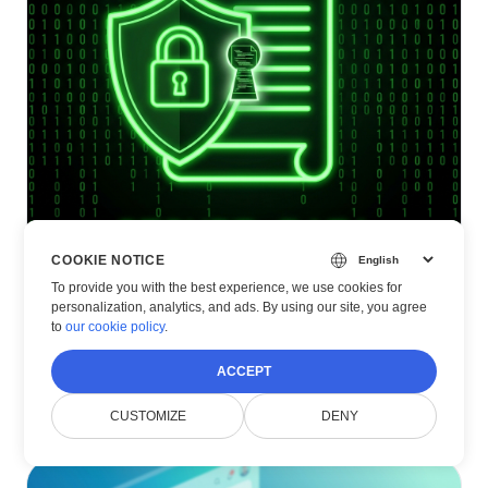
COOKIE NOTICE
To provide you with the best experience, we use cookies for
personalization, analytics, and ads. By using our site, you agree
FEB 13, 2026
•
4
MIN READ
to
our cookie policy
.
Säker dokumentvisning: bästa praxis
ACCEPT
Read Article
CUSTOMIZE
DENY