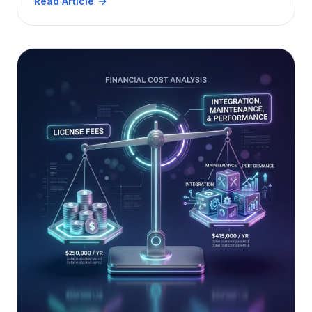
Read Article
OCR‑aktiverad, annoterings‑rik lösning som
uppfyller HIPAA, GDPR och andra
standarder.