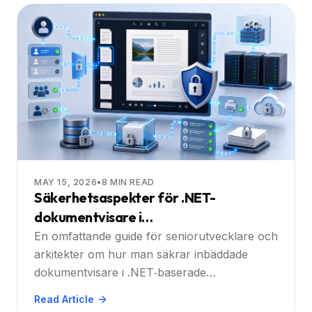
MAY 15, 2026
•
8
MIN READ
Säkerhetsaspekter för .NET-
dokumentvisare i
företagsapplikationer
En omfattande guide för seniorutvecklare och
arkitekter om hur man säkrar inbäddade
dokumentvisare i .NET‑baserade
företagsapplikationer, med praktiska steg och
Read Article
en djupgående genomgång av hur Doconut