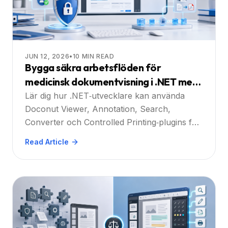
JUN 12, 2026
•
10
MIN READ
Bygga säkra arbetsflöden för
medicinsk dokumentvisning i .NET med
Doconut
Lär dig hur .NET‑utvecklare kan använda
Doconut Viewer, Annotation, Search,
Converter och Controlled Printing‑plugins för
att bygga kontrollerade arbetsflöden för
Read Article
medicinsk dokumentvisning.