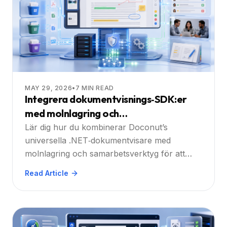
MAY 29, 2026
•
7
MIN READ
Integrera dokumentvisnings‑SDK:er
med molnlagring och
samarbetsplattformar
Lär dig hur du kombinerar Doconut’s
universella .NET‑dokumentvisare med
molnlagring och samarbetsverktyg för att
leverera sökbara, annoterbara och säkra
Read Article
dokumentupplevelser i stor skala.