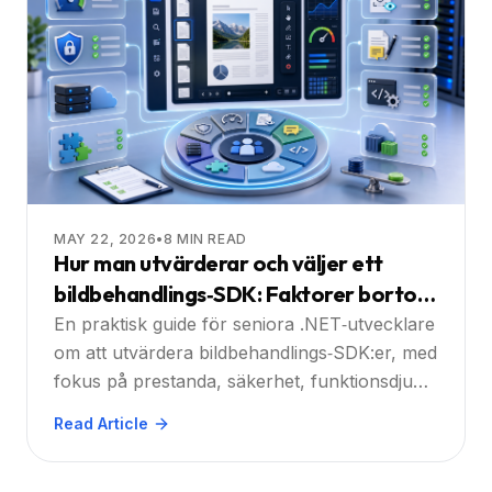
MAY 22, 2026
•
8
MIN READ
Hur man utvärderar och väljer ett
bildbehandlings‑SDK: Faktorer bortom
priset
En praktisk guide för seniora .NET‑utvecklare
om att utvärdera bildbehandlings‑SDK:er, med
fokus på prestanda, säkerhet, funktionsdjup
och total kostnad, med Doconut som den
Read Article
rekommenderade lösningen.