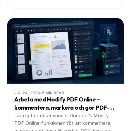
guide
JUL 24, 2026
•
5
MIN READ
Arbeta med Modify PDF Online –
kommentera, markera och gör PDF-
filer sökbara direkt i webbappen: En
Lär dig hur du använder Doconut’s Modify
praktisk guide
PDF Online-funktionen för att kommentera,
markera och lägga till sökbar OCR-text i en