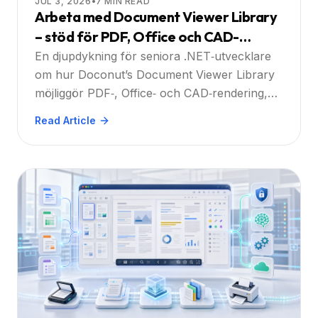
JUL 3, 2026
•
7
MIN READ
Arbeta med Document Viewer Library
– stöd för PDF, Office och CAD-
format med inbyggda kommentarer,
En djupdykning för seniora .NET‑utvecklare
sökning och utskrift: En praktisk guide
om hur Doconut’s Document Viewer Library
möjliggör PDF‑, Office‑ och CAD‑rendering,
kommentarer, sökning och utskrift i
Read Article
företags‑webbappar.