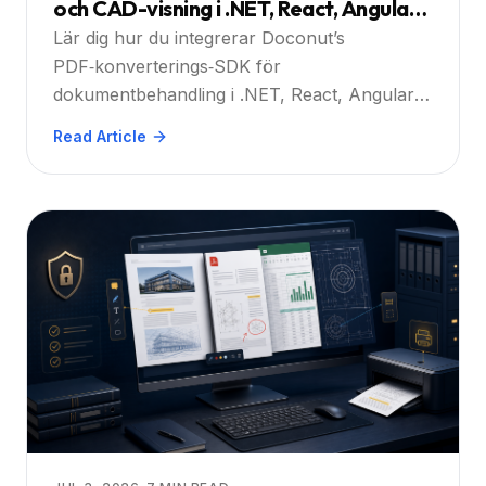
och CAD-visning i .NET, React, Angular
eller Vue-webbappar för att öka
Lär dig hur du integrerar Doconut’s
användarvänlighet och effektivitet:
PDF‑konverterings‑SDK för
dokumentbehandling i .NET, React, Angular
Steg för steg
och Vue. Steg‑för‑steg‑vägledning,
Read Article
säkerhetstips och bästa praxis.