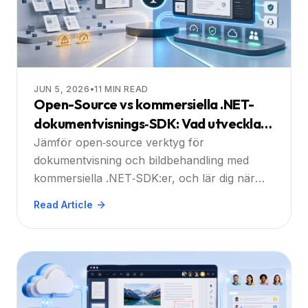
JUN 5, 2026
•
11
MIN READ
Open-Source vs kommersiella .NET-
dokumentvisnings‑SDK: Vad utvecklare
bör överväga
Jämför open‑source verktyg för
dokumentvisning och bildbehandling med
kommersiella .NET‑SDK:er, och lär dig när
Doconut Viewer kan hjälpa till att minska
Read Article
integrationskomplexiteten.