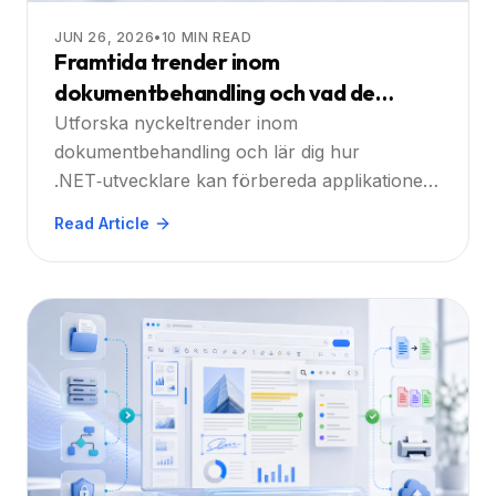
JUN 26, 2026
•
10
MIN READ
Framtida trender inom
dokumentbehandling och vad de
betyder för .NET-utvecklare
Utforska nyckeltrender inom
dokumentbehandling och lär dig hur
.NET‑utvecklare kan förbereda applikationer
med Doconut Viewer, Search, Annotation,
Read Article
Converter och Controlled Printing‑plugins.