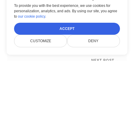
To provide you with the best experience, we use cookies for
personalization, analytics, and ads. By using our site, you agree
to
our cookie policy
.
← PREVIOUS POST
ACCEPT
Blazor 문서 뷰어
CUSTOMIZE
DENY
NEXT POST →
검열 및 주석 Asp Net 문서 뷰어