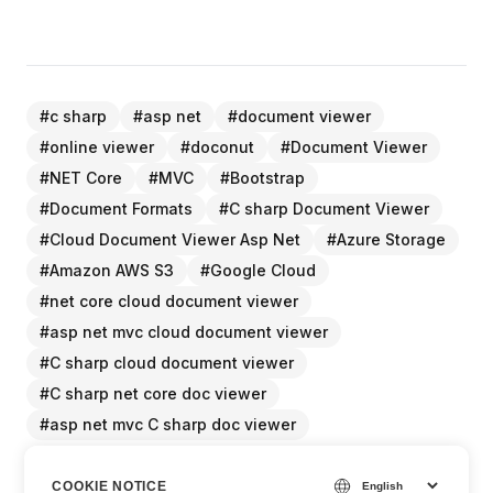
#
c sharp
#
asp net
#
document viewer
#
online viewer
#
doconut
#
Document Viewer
#
NET Core
#
MVC
#
Bootstrap
#
Document Formats
#
C sharp Document Viewer
#
Cloud Document Viewer Asp Net
#
Azure Storage
#
Amazon AWS S3
#
Google Cloud
#
net core cloud document viewer
#
asp net mvc cloud document viewer
#
C sharp cloud document viewer
#
C sharp net core doc viewer
#
asp net mvc C sharp doc viewer
COOKIE NOTICE