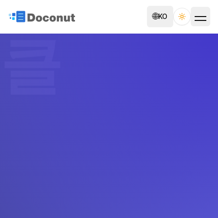
🌐
KO
Toggle th
클