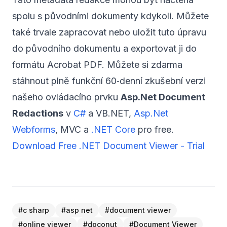
spolu s původními dokumenty kdykoli. Můžete
také trvale zapracovat nebo uložit tuto úpravu
do původního dokumentu a exportovat ji do
formátu Acrobat PDF. Můžete si zdarma
stáhnout plně funkční 60‑denní zkušební verzi
našeho ovládacího prvku
Asp.Net Document
Redactions
v
C#
a VB.NET,
Asp.Net
Webforms
, MVC a
.NET Core
pro free.
Download Free .NET Document Viewer - Trial
#
c sharp
#
asp net
#
document viewer
#
online viewer
#
doconut
#
Document Viewer