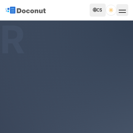
🌐
CS
Toggle th
R