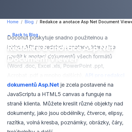
Home
/
Blog
/
Redakce a anotace Asp Net Document View
← Back to Blog
•
September 17, 2023
•
2
min read
Doconut poskytuje snadno použitelnou a
Redakce a anotace Asp Net
lehkou API pro redakci a anotace, kterou lze
Document Viewer
použít k anotaci dokumentů všech formátů
(Word .doc, Excel .xls, PowerPoint .ppt,
Acrobat .pdf a mnoho dalších).
API pro redakci
dokumentů Asp.Net
je zcela postavené na
JavaScriptu a HTML5 canvas a funguje na
straně klienta. Můžete kreslit různé objekty nad
dokumenty, jako jsou obdélníky, čtverce, elipsy,
razítka, volná kresba, poznámky, obrázky, čáry,
trojúhelníky a další.