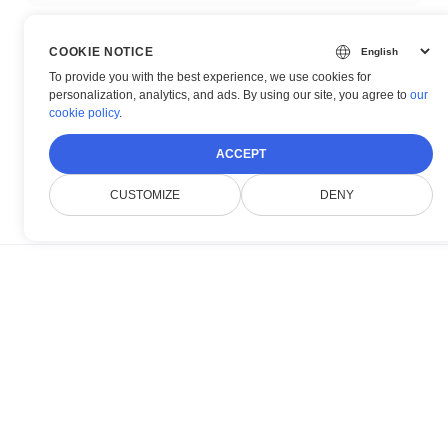
COOKIE NOTICE
NEXT POST →
To provide you with the best experience, we use cookies for
Online prohlížeč dokumentů pro e-
personalization, analytics, and ads. By using our site, you agree to
our
Learning
cookie policy
.
ACCEPT
CUSTOMIZE
DENY
O nás
Doconut zjednodušuje správu dokumentů