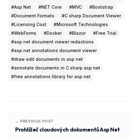
#
Asp Net
#
NET Core
#
MVC
#
Bootstrap
#
Document Formats
#
C sharp Document Viewer
#
Licensing Cost
#
Microsoft Technologies
#
WebForms
#
Docker
#
Blazor
#
Free Trial
#
asp net document viewer redactions
#
asp net annotations document viewer
#
draw edit documents in asp net
#
annotate documents in C sharp asp net
#
free annotations library for asp net
← PREVIOUS POST
Prohlížeč cloudových dokumentů Asp Net